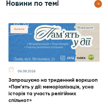
Новини по темі
Анонси
06.08.2026
Запрошуємо на триденний воркшоп
5
«Пам’ять у дії: меморіалізація, усна
н
історія та участь релігійних
п
спільнот»