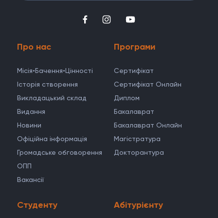
Про нас
Програми
Місія•Бачення•Цінності
Cертифікат
Історія створення
Сертифікат Онлайн
Викладацький склад
Диплом
Видання
Бакалаврат
Новини
Бакалаврат Онлайн
Офіційна інформація
Магістратура
Громадське обговорення
Докторантура
ОПП
Вакансії
Студенту
Абітурієнту