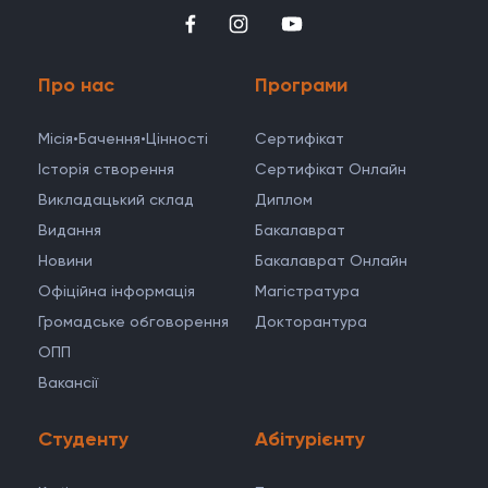
Про нас
Програми
Місія•Бачення•Цінності
Cертифікат
Історія створення
Сертифікат Онлайн
Викладацький склад
Диплом
Видання
Бакалаврат
Новини
Бакалаврат Онлайн
Офіційна інформація
Магістратура
Громадське обговорення
Докторантура
ОПП
Вакансії
Студенту
Абітурієнту