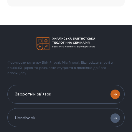
Формувати культуру Біблійності, Місійності, Відповідальності в
помісній церкві та розвивати студента відповідно до його
потенціалу.
Зворотній зв’язок
Handbook