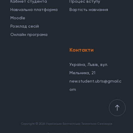
Кабінет студента
Процес вступу
Навчальна платформа
Вартість навчання
Moodle
Розклад сесій
Онлайн програма
Контакти
Україна, Львів, вул.
Мельника, 21
new.student.ubts@gmail.c
om
Copyright © 2026 Українська Баптистська Теологічна Семінарія