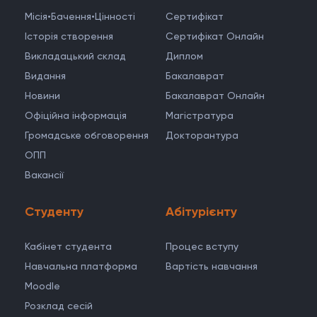
Місія•Бачення•Цінності
Cертифікат
Історія створення
Сертифікат Онлайн
Викладацький склад
Диплом
Видання
Бакалаврат
Новини
Бакалаврат Онлайн
Офіційна інформація
Магістратура
Громадське обговорення
Докторантура
ОПП
Вакансії
Студенту
Абітурієнту
Кабінет студента
Процес вступу
Навчальна платформа
Вартість навчання
Moodle
Розклад сесій