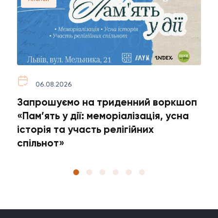
06.08.2026
Запрошуємо на триденний воркшоп
5
«Пам’ять у дії: меморіалізація, усна
н
історія та участь релігійних
п
спільнот»