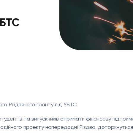
УБТС
го Різдвяного гранту від УБТС.
студентів та випускників отримати фінансову підтрим
годійного проекту напередодні Різдва, доторкнутис