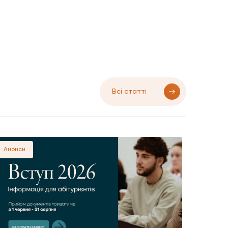
Всі статті
Анонси
Анонси