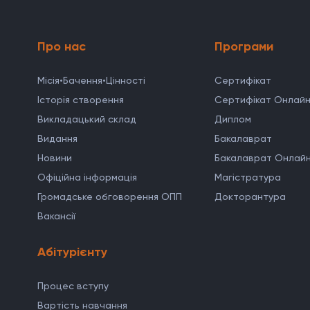
Про нас
Програми
Місія•Бачення•Цінності
Cертифікат
Історія створення
Сертифікат Онлай
Викладацький склад
Диплом
Видання
Бакалаврат
Новини
Бакалаврат Онлай
Офіційна інформація
Магістратура
Громадське обговорення ОПП
Докторантура
Вакансії
Абітурієнту
Процес вступу
Вартість навчання