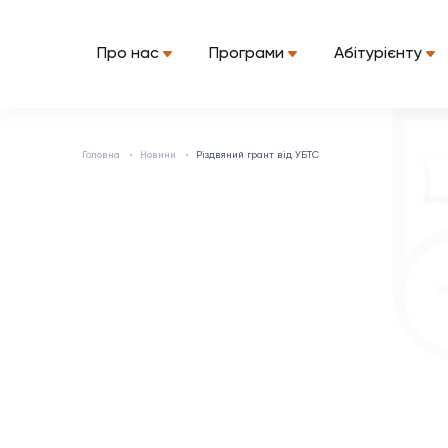
Про нас
Програми
Абітурієнту
Головна
Новини
Різдвяний грант від УБТС