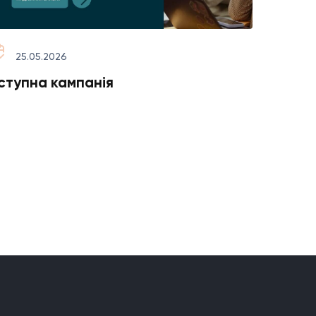
25.05.2026
14.0
ступна кампанія
Запрош
створе