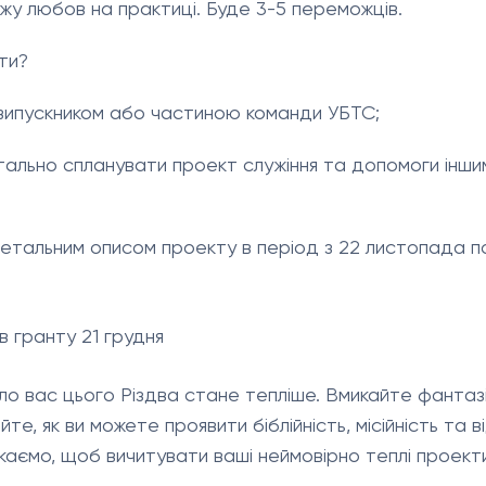
ожу любов на практиці. Буде 3-5 переможців.
ти?
випускником або частиною команди УБТС;
ально спланувати проект служіння та допомоги інши
детальним описом проекту в період з 22 листопада по
в гранту 21 грудня
ло вас цього Різдва стане тепліше. Вмикайте фантазі
те, як ви можете проявити біблійність, місійність та в
екаємо, щоб вичитувати ваші неймовірно теплі проект