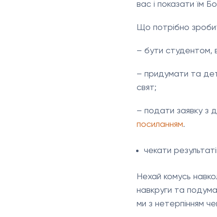
вас і показати їм Б
Що потрібно зроби
– бути студентом, 
– придумати та дет
свят;
– подати заявку з 
посиланням
.
чекати результаті
Нехай комусь навко
навкруги та подумай
ми з нетерпінням ч