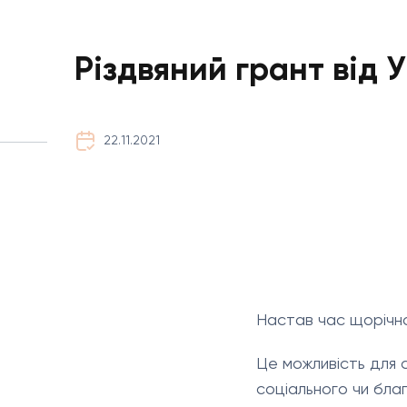
Різдвяний грант від 
22.11.2021
Настав час щорічно
Це можливість для 
соціального чи бла