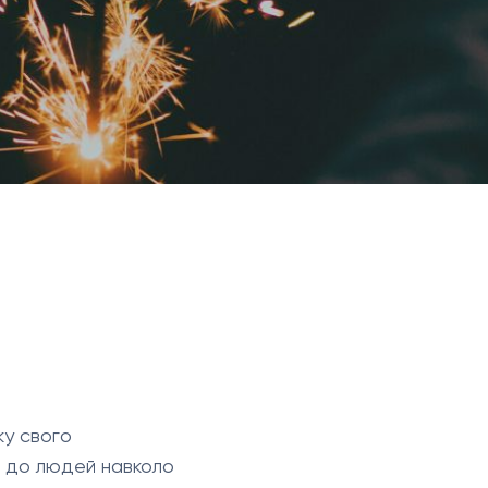
ку свого
я до людей навколо