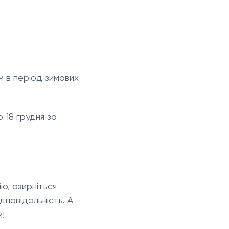
м в період зимових
 18 грудня за
ю, озирніться
ідповідальність. А
и!