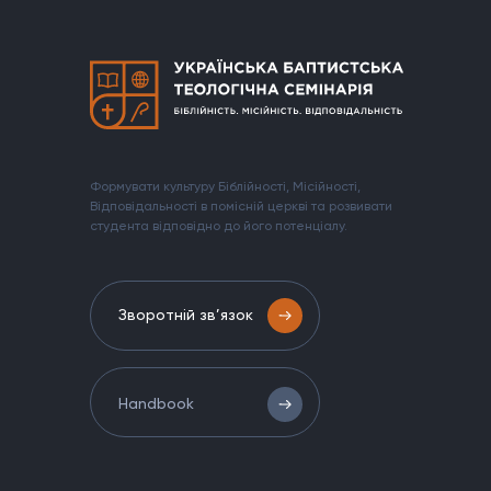
Формувати культуру Біблійності, Місійності,
Відповідальності в помісній церкві та розвивати
студента відповідно до його потенціалу.
Зворотній зв’язок
Handbook