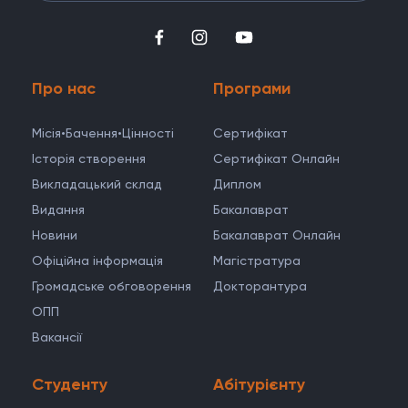
Про нас
Програми
Місія•Бачення•Цінності
Cертифікат
Історія створення
Сертифікат Онлайн
Викладацький склад
Диплом
Видання
Бакалаврат
Новини
Бакалаврат Онлайн
Офіційна інформація
Магістратура
Громадське обговорення
Докторантура
ОПП
Вакансії
Студенту
Абітурієнту