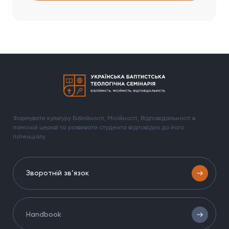
Формувати культуру Біблійності, Місійності, Відповідальності в
помісній церкві та розвивати студента відповідно до його
потенціалу.
Зворотній зв’язок
Handbook