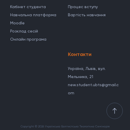
Кабінет студента
Процес вступу
Навчальна платформа
Вартість навчання
Moodle
Розклад сесій
Онлайн програма
Контакти
Україна, Львів, вул.
Мельника, 21
new.student.ubts@gmail.c
om
Copyright © 2026 Українська Баптистська Теологічна Семінарія