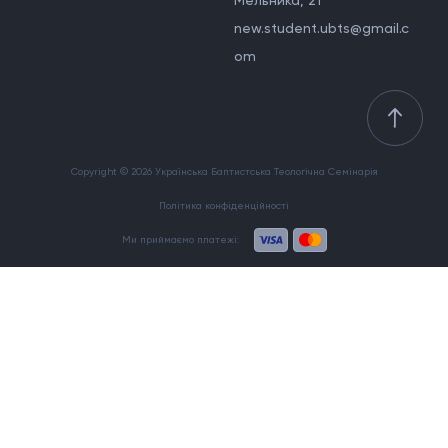
Мельника, 21
new.student.ubts@gmail.c
om
Copyright © 2026 Українська Баптистська Теологічна Семінарія
Політика конфіденційності
Ми приймаємо платежі: