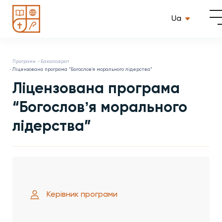
Ua
Програми
Бакалаврат
Ліцензована програма “Богословʼя морального лідерства”
Ліцензована програма
“Богословʼя морального
лідерства”
Керівник програми