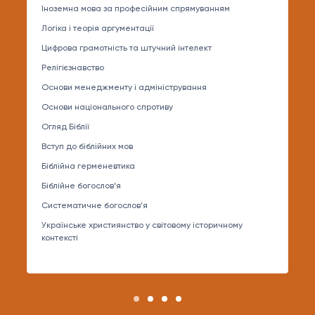
Іноземна мова за професійним спрямуванням
Логіка і теорія аргументації
Цифрова грамотність та штучний інтелект
Релігієзнавство
Основи менеджменту і адміністрування
Основи національного спротиву
Огляд Біблії
Вступ до біблійних мов
Біблійна герменевтика
Біблійне богослов’я
Систематичне богослов’я
Українське християнство у світовому історичному
контексті