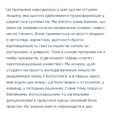
Ця програма народилась із ідеї, що ми готуємо
людину, яка здатна здійснювати трансформацію у
церкві та в суспільстві. Ми багато разів бачили, що
зміни не тримаються на правильних словах і навіть
не на таланті. Вони тримаються на якості людини:
її світогляді, характері, здатності брати
відповідальність і вести інших не силою чи
контролем, а довірою. Тому в основі програми не є
набір предметів, а дві моделі: «лідер-слуга» і
«експоненціальне учнівство». Ми хочемо, щоб
студент не просто володів великою кількістю
академічних знань з богослов’я, а в першу чергу
жив згідно цих знань і це було видно у стосунках, у
команді, у складних рішеннях. Саме тому поруч із
біблійними, богословськими та загальними
дисциплінами є практичні курси і великий блок
практик, бо знання мають переходити в дію.