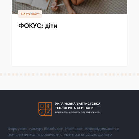
Cертифікат
ФОКУС: діти
Формувати культуру Біблійності, Місійності, Відповідальності в
помісній церкві та розвивати студента відповідно до його